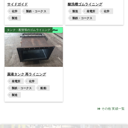
サイドガイド
酸洗槽ゴムライニング
化学
製鉄・コークス
製造
発電所
化学
製造
製鉄・コークス
タンク・配管等のゴムライニング
薬液タンク 再ライニング
発電所
化学
製鉄・コークス
船舶
製造
その他 実績一覧