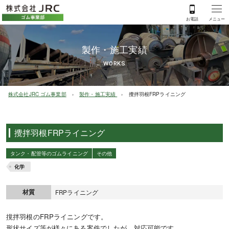
製作・施工実績
WORKS
株式会社JRC ゴム事業部
製作・施工実績
攪拌羽根FRPライニング
攪拌羽根FRPライニング
タンク・配管等のゴムライニング
その他
化学
材質
FRPライニング
撹拌羽根のFRPライニングです。
形状サイズ等が様々にある案件でしたが、対応可能です。