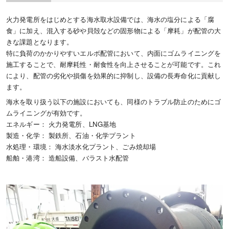
火力発電所をはじめとする海水取水設備では、海水の塩分による「腐
食」に加え、混入する砂や貝殻などの固形物による「摩耗」が配管の大
きな課題となります。
特に負荷のかかりやすいエルボ配管において、内面にゴムライニングを
施工することで、耐摩耗性・耐食性を向上させることが可能です。これ
により、配管の劣化や損傷を効果的に抑制し、設備の長寿命化に貢献し
ます。
海水を取り扱う以下の施設においても、同様のトラブル防止のためにゴ
ムライニングが有効です。
エネルギー： 火力発電所、LNG基地
製造・化学： 製鉄所、石油・化学プラント
水処理・環境： 海水淡水化プラント、ごみ焼却場
船舶・港湾： 造船設備、バラスト水配管