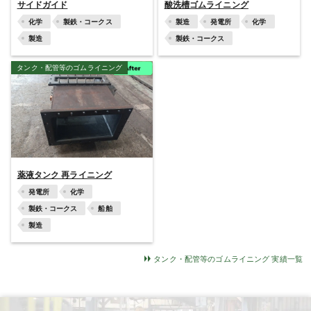
サイドガイド
酸洗槽ゴムライニング
化学
製鉄・コークス
製造
発電所
化学
製造
製鉄・コークス
タンク・配管等のゴムライニング
薬液タンク 再ライニング
発電所
化学
製鉄・コークス
船舶
製造
タンク・配管等のゴムライニング 実績一覧