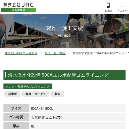
製作・施工実績
WORKS
株式会社JRC ゴム事業部
製作・施工実績
海水淡水化設備 500Aエルボ配管ゴムライ
海水淡水化設備 500Aエルボ配管ゴムライニング
タンク・配管等のゴムライニング
発電所
製鉄・コークス
製造
サイズ
500A×約1500L
ゴム材質
天然硬質ゴム Hs75°
厚み
5t