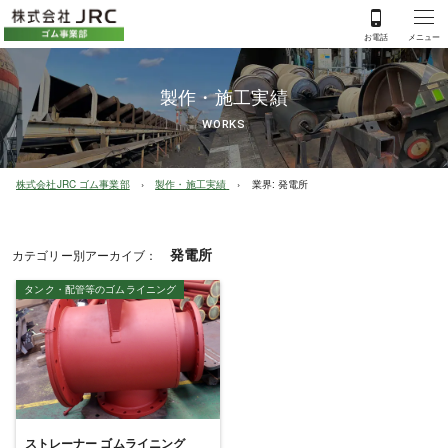
製作・施工実績
WORKS
株式会社JRC ゴム事業部
製作・施工実績
業界:
発電所
発電所
カテゴリー別アーカイブ：
タンク・配管等のゴムライニング
ストレーナー ゴムライニング