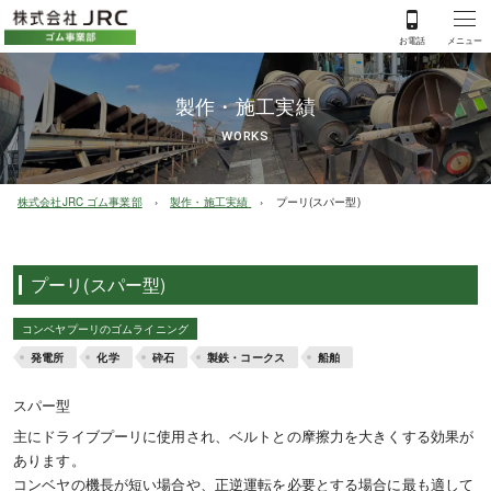
製作・施工実績
WORKS
株式会社JRC ゴム事業部
製作・施工実績
プーリ(スパー型)
プーリ(スパー型)
コンベヤプーリのゴムライニング
発電所
化学
砕石
製鉄・コークス
船舶
スパー型
主にドライブプーリに使用され、ベルトとの摩擦力を大きくする効果が
あります。
コンベヤの機長が短い場合や、正逆運転を必要とする場合に最も適して