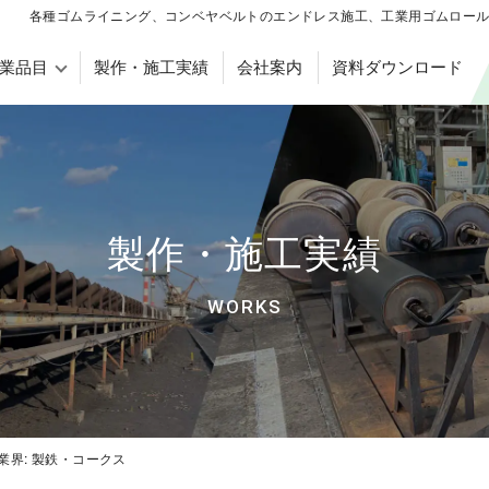
各種ゴムライニング、コンベヤベルトのエンドレス施工、工業用ゴムロール製作
業品目
製作・施工実績
会社案内
資料ダウンロード
コンベヤベルトの加工・販売
コンベヤプーリのゴムライニン
製作・施工実績
WORKS
コンベヤベルトの加工・販売
コンベヤプーリのゴムライニン
業界:
製鉄・コークス