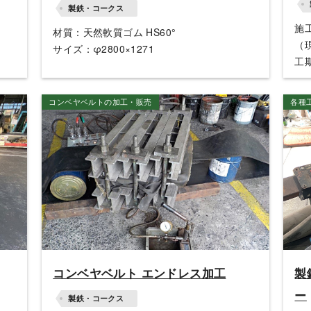
製鉄・コークス
施
材質：天然軟質ゴム HS60°
（
サイズ：φ2800×1271
工
コンベヤベルトの加工・販売
各種
コンベヤベルト エンドレス加工
製
ー
製鉄・コークス