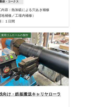
製鉄・コークス
工内容：熱加硫による穴あき補修
現地補修／工場内補修）
期：１日間
工業用ゴムロールの製作
鉄向け・鉄板搬送キャリヤローラ