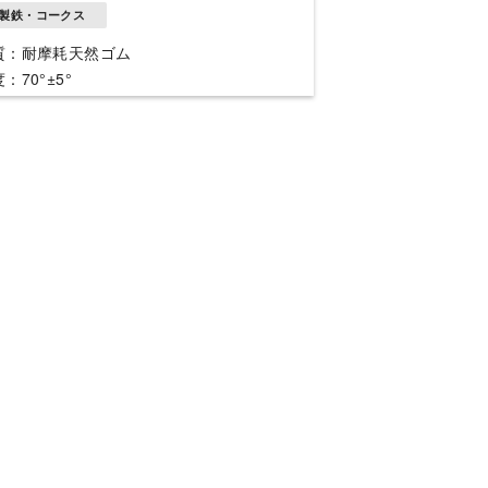
製鉄・コークス
質：耐摩耗天然ゴム
：70°±5°
ズ：Φ180×2300