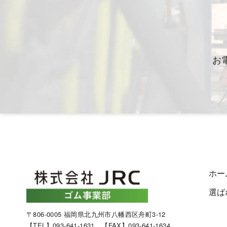
お
ホー
選ば
〒806-0005 福岡県北九州市八幡西区舟町3-12
【TEL】093-641-1631 【FAX】093-641-1634