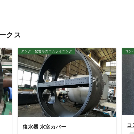
ークス
タンク・配管等のゴムライニング
コン
コ
復水器 水室カバー