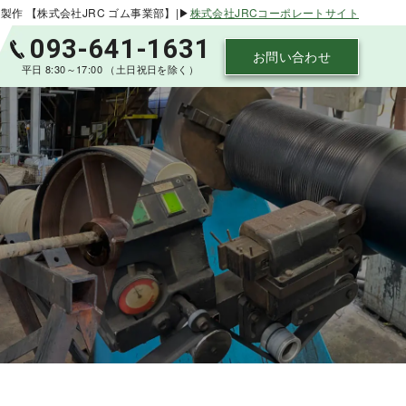
 【株式会社JRC ゴム事業部】|▶
株式会社JRCコーポレートサイト
093-641-1631
お問い合わせ
平日 8:30～17:00 （土日祝日を除く）
グ
各種工業用ゴムロールの製作
グ
各種工業用ゴムロールの製作