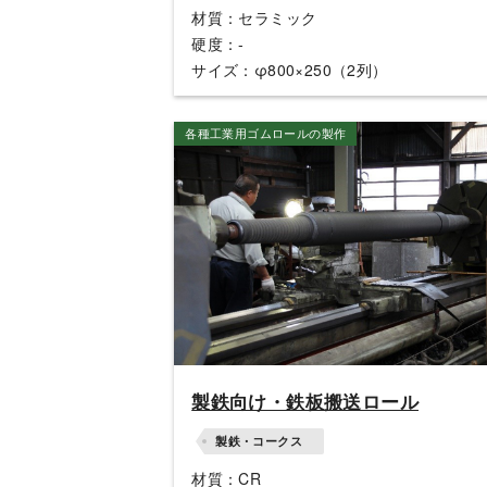
材質：セラミック
硬度：-
サイズ：φ800×250（2列）
各種工業用ゴムロールの製作
製鉄向け・鉄板搬送ロール
製鉄・コークス
材質：CR